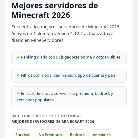
Mejores servidores de
Minecraft 2026
Encuentra los mejores servidores de Minecraft 2026
Activos en Colombia versión 1.12.2 actualizados a
diario en MineServidores.
⭐ SERVIDORES DESTACADOS
DESTACADO
DeathZone Network
✓
Ranking diario con IP, jugadores online y votos visibles.
69
SURVIVAL
2026
ACTIVOS
DESTACADO
EnchantedCraft
✓
Filtros por modalidad, version, tipo de cuenta y pais.
69
NO PREMIUM
✓
Enlaces directos a survival, no premium, bedrock y
🎮 MODALIDADES POPULARES
versiones populares.
🌿
🔒
Survival
Prision OP
INICIO
/
ACTIVOS
/
1.12.2
/
COLOMBIA
/
MEJORES SERVIDORES DE MINECRAFT 2026
🎮
🎮
BoxPvP
Survival OP
Survival
No Premium
Bedrock
Versiones