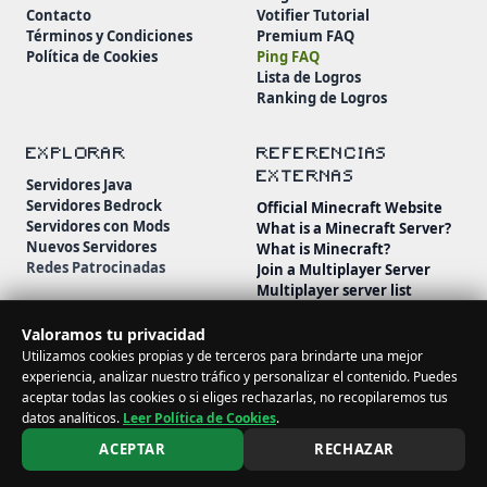
Contacto
Votifier Tutorial
Términos y Condiciones
Premium FAQ
Política de Cookies
Ping FAQ
Lista de Logros
Ranking de Logros
EXPLORAR
REFERENCIAS
EXTERNAS
Servidores Java
Servidores Bedrock
Official Minecraft Website
Servidores con Mods
What is a Minecraft Server?
Nuevos Servidores
What is Minecraft?
Redes Patrocinadas
Join a Multiplayer Server
Multiplayer server list
Minecraft Wiki
Minecraft Beginner's Guide
Valoramos tu privacidad
Utilizamos cookies propias y de terceros para brindarte una mejor
experiencia, analizar nuestro tráfico y personalizar el contenido. Puedes
aceptar todas las cookies o si eliges rechazarlas, no recopilaremos tus
datos analíticos.
Leer Política de Cookies
.
© 2026 MineServidores. Todos los derechos reservados.
ACEPTAR
RECHAZAR