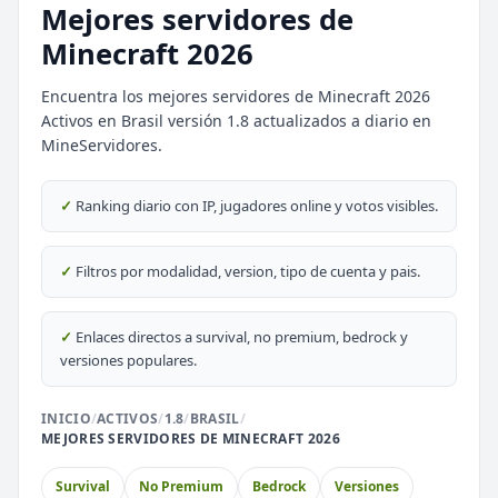
Mejores servidores de
Minecraft 2026
Encuentra los mejores servidores de Minecraft 2026
Activos en Brasil versión 1.8 actualizados a diario en
⭐ SERVIDORES DESTACADOS
MineServidores.
DESTACADO
DeathZone Network
✓
Ranking diario con IP, jugadores online y votos visibles.
69
SURVIVAL
2026
ACTIVOS
DESTACADO
EnchantedCraft
✓
Filtros por modalidad, version, tipo de cuenta y pais.
69
NO PREMIUM
✓
Enlaces directos a survival, no premium, bedrock y
🎮 MODALIDADES POPULARES
versiones populares.
🌿
🔒
Survival
Prision OP
INICIO
/
ACTIVOS
/
1.8
/
BRASIL
/
MEJORES SERVIDORES DE MINECRAFT 2026
🎮
🎮
BoxPvP
Survival OP
Survival
No Premium
Bedrock
Versiones